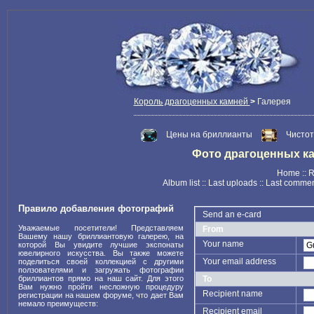
Король драгоценных камней
>
Галерея
Цены на бриллианты
Чистот
Фото драгоценных камн
Home
::
R
Album list
::
Last uploads
::
Last comme
Правило добавления фотографий
Send an e-card
Уважаемые посетители! Представляем
From
Вашему нашу бриллиантовую галерею, на
Your name
которой Вы увидите лучшие экспонаты
ювелирного искусства. Вы также можете
Your email address
поделиться своей коллекцией с другими
ползователями и загружать фотографии
бриллиантов прямо на наш сайт. Для этого
To
Вам нужно пройти несложную процедуру
Recipient name
регистрации на нашем форуме, что дает Вам
немало преимуществ:
Recipient email