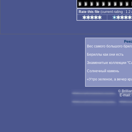
Rate this file
(current rating : 1.2
Рек
Вес самого большого брил
Бериллы как они есть
Знаменитые коллекции "Car
Солнечный камень
«Утро зеленое, а вечер к
© Brillia
E-mail: 