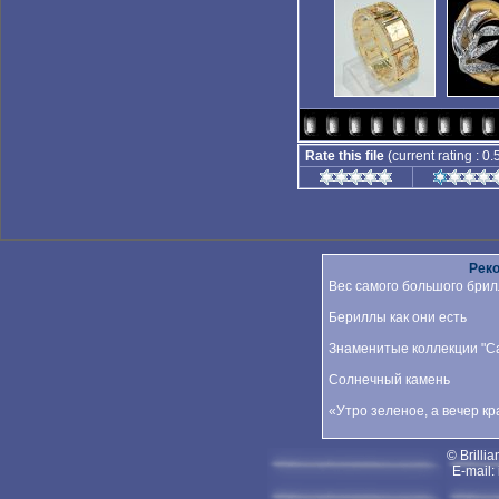
Rate this file
(current rating : 0.
Рек
Вес самого большого брил
Бериллы как они есть
Знаменитые коллекции "Car
Солнечный камень
«Утро зеленое, а вечер к
© Brillia
E-mail: 