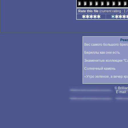
Rate this file
(current rating : 1 
Рек
Вес самого большого брил
Бериллы как они есть
Знаменитые коллекции "Car
Солнечный камень
«Утро зеленое, а вечер к
© Brillia
E-mail: 