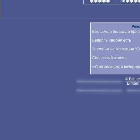
Рек
Вес самого большого брил
Бериллы как они есть
Знаменитые коллекции "Car
Солнечный камень
«Утро зеленое, а вечер к
© Brillia
E-mail: 