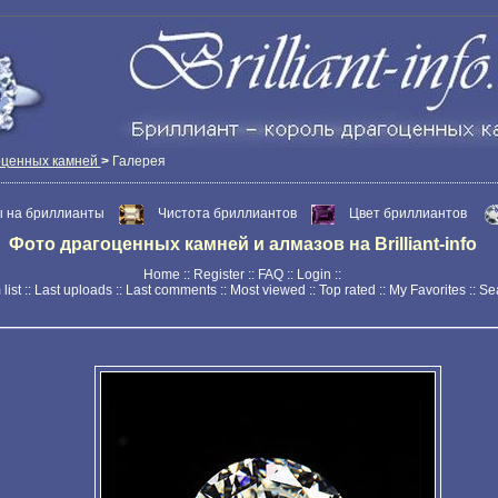
оценных камней
>
Галерея
 на бриллианты
Чистота бриллиантов
Цвет бриллиантов
Фото драгоценных камней и алмазов на Brilliant-info
Home
::
Register
::
FAQ
::
Login
::
list
::
Last uploads
::
Last comments
::
Most viewed
::
Top rated
::
My Favorites
::
Se