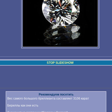
STOP SLIDESHOW
Рекомендуем посетить
Вес самого большого бриллианта составляет 3106 карат
Бериллы как они есть