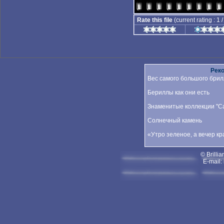
Rate this file
(current rating : 1 
Рек
Вес самого большого брил
Бериллы как они есть
Знаменитые коллекции "Car
Солнечный камень
«Утро зеленое, а вечер к
© Brillia
E-mail: 