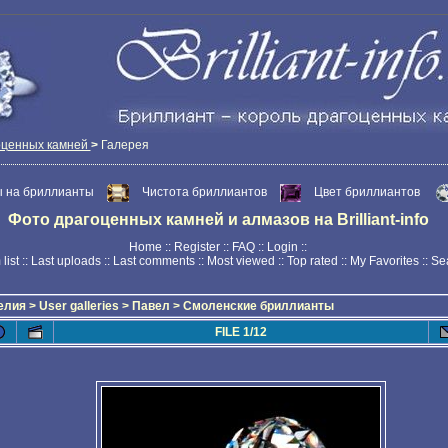
оценных камней
>
Галерея
 на бриллианты
Чистота бриллиантов
Цвет бриллиантов
Фото драгоценных камней и алмазов на Brilliant-info
Home
::
Register
::
FAQ
::
Login
::
list
::
Last uploads
::
Last comments
::
Most viewed
::
Top rated
::
My Favorites
::
Se
елия
>
User galleries
>
Павел
>
Смоленские бриллианты
FILE 1/12