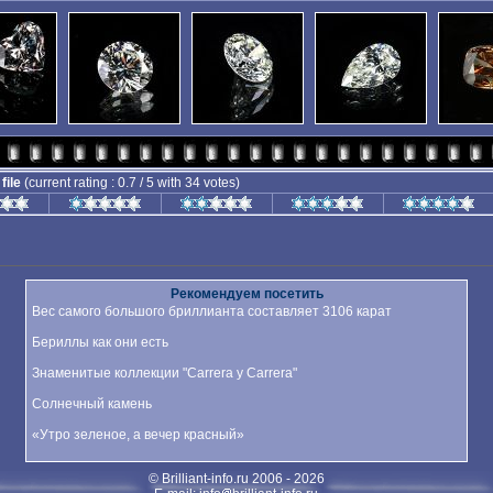
 file
(current rating : 0.7 / 5 with 34 votes)
Рекомендуем посетить
Вес самого большого бриллианта составляет 3106 карат
Бериллы как они есть
Знаменитые коллекции "Carrera y Carrera"
Солнечный камень
«Утро зеленое, а вечер красный»
© Brilliant-info.ru 2006 -
2026