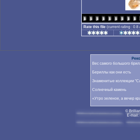
Rate this file
(current rating : 0.8
Рек
Вес самого большого брил
Бериллы как они есть
Знаменитые коллекции "Car
Солнечный камень
«Утро зеленое, а вечер к
© Brillia
E-mail: 