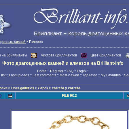
оценных камней
>
Галерея
 на бриллианты
Чистота бриллиантов
Цвет бриллиантов
Фото драгоценных камней и алмазов на Brilliant-info
Home
::
Register
::
FAQ
::
Login
::
list
::
Last uploads
::
Last comments
::
Most viewed
::
Top rated
::
My Favorites
::
Se
елия
>
User galleries
>
Ларек
>
carrera y carrera
FILE 9/12