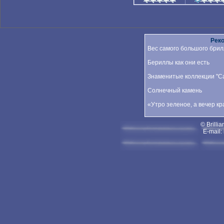
Рек
Вес самого большого брил
Бериллы как они есть
Знаменитые коллекции "Car
Солнечный камень
«Утро зеленое, а вечер к
© Brillia
E-mail: 