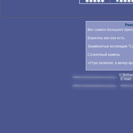
Рек
Вес самого большого брил
Бериллы как они есть
Знаменитые коллекции "Car
Солнечный камень
«Утро зеленое, а вечер к
© Brillia
E-mail: 