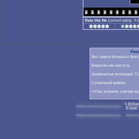
Rate this file
(current rating : 0.
Рек
Вес самого большого брил
Бериллы как они есть
Знаменитые коллекции "Car
Солнечный камень
«Утро зеленое, а вечер к
© Brillia
E-mail: 