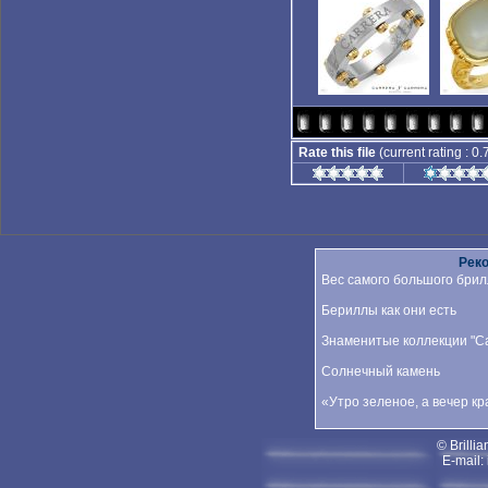
Rate this file
(current rating : 0.
Рек
Вес самого большого брил
Бериллы как они есть
Знаменитые коллекции "Car
Солнечный камень
«Утро зеленое, а вечер к
© Brillia
E-mail: 