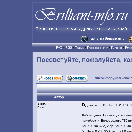
цены на бриллианты
FAQ
-
RSS
-
Поиск
-
Пользователи
-
Группы
-
Рег
Посоветуйте, пожалуйста, к
Список форумов www.bril
Автор
Анна
Добавлено: Вт Янв 31, 2017 2:2
Гость
Добрый день! Посоветуйте, пожа
приобрести. Белое золото 750 пр
Кр57 0.290 2/3А, 2 бр. Кр57 0.230 
бр. Кр57 0.230 3/2А, всего 1,05 