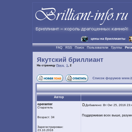
цены на бриллианты
FAQ
-
RSS
-
Поиск
-
Пользователи
-
Группы
-
Рег
Якутский бриллиант
На страницу
Пред.
1
,
2
Список форумов www.bril
Автор
operanter
Добавлено: Вт Окт 25, 2016 23:
Старатель
Поддерживаю всех выше, разумн
Возраст: 34
Зарегистрирован:
23.10.2016