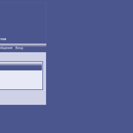
нтов
ообщения
-
Вход