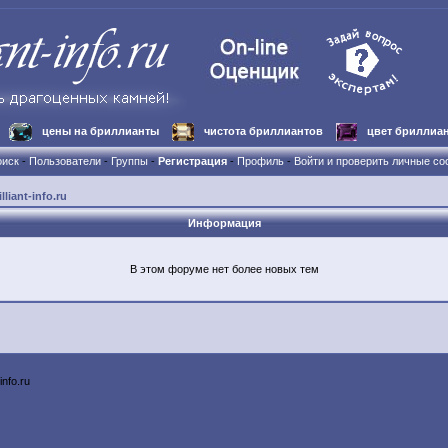
цены на бриллианты
чистота бриллиантов
цвет бриллиа
иск
-
Пользователи
-
Группы
-
Регистрация
-
Профиль
-
Войти и проверить личные с
iant-info.ru
Информация
В этом форуме нет более новых тем
-info.ru