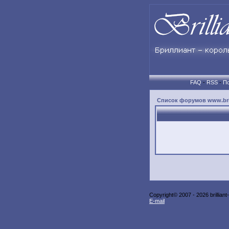
FAQ
-
RSS
-
По
Список форумов www.brill
Copyright© 2007 -
2026 brilliant
E-mail