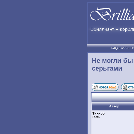
FAQ
-
RSS
-
По
Не могли бы
серьгами
Автор
Тихиро
Гость