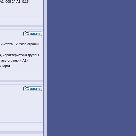
. 008 2/: А1. 0,15
чистота - 2. типа огранки -
), характеристика группы
ласс огранки - А1 -
 карат.