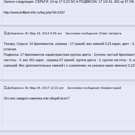
Записи следующие: СЕРЬГИ: 14 кр 17 0,23 3/2 А ПОДВЕСКА: 17 1/3 А1. 001 кр 57 2/6 А1
http://www.brilliant-info.ru/faq.php?id=2167
Добавлено: Вт Мар 18, 2014 9:56 am
Заголовок сообщения: Ответ эксперта
Тихиро, Серьги: 14 бриллиантов, огранка - 17 граней, вес камней 0,23 карат, цвет - 3, 
отличая.
Подвеска: 17 бриллиантов характеристика группы цвета - 1(очень чистый бриллиант
чистоты - 3. вес 001 карат , огранка 57 граней. группа цвета - 2, группа чистоты - 6, к
хороший. Вес дополнительных камней ( к сожалению, не указано каких именно) 0,115
Добавлено: Вс Мар 26, 2017 12:22 pm
Заголовок сообщения: Комментарий
Это вес каждого каменка или общий всех?