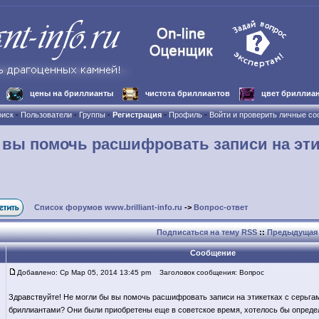
цены на бриллианты
чистота бриллиантов
цвет бриллиа
иск
-
Пользователи
-
Группы
-
Регистрация
-
Профиль
-
Войти и проверить личные с
 вы помочь расшифровать записи на эти
Список форумов www.brilliant-info.ru
->
Вопрос-ответ
Подписаться на тему RSS
::
Предыдущая 
Сообщение
Добавлено: Ср Мар 05, 2014 13:45 pm
Заголовок сообщения: Вопрос
Здравствуйте! Не могли бы вы помочь расшифровать записи на этикетках с серьгам
бриллиантами? Они были приобретены еще в советское время, хотелось бы определ