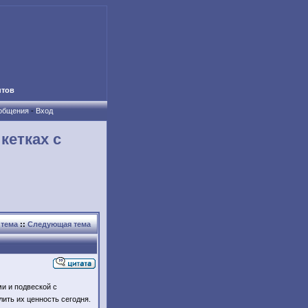
нтов
ообщения
-
Вход
кетках с
тема
::
Следующая тема
и и подвеской с
ить их ценность сегодня.