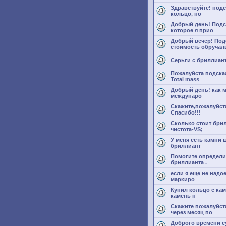
Здравствуйте! подс
кольцо, но
Добрый день! Подс
которое я прио
Добрый вечер! Под
стоимость обручал
Серьги с бриллиан
Пожалуйста подска
Total mass
Добрый день! как 
междунаро
Скажите,пожалуйста
Спасибо!!!
Сколько стоит брил
чистота-VS;
У меня есть камни ш
бриллиант
Помогите определи
бриллианта .
если я еще не надо
маркиро
Купил кольцо с камн
камень н
Скажите пожалуйст
через месяц по
Доброго времени су