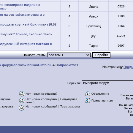
ли ювелирное изделие с
3
Ирина
6526
ма p
ня на сертификате серьги с
4
Алеся
7180
 продать крупный бриллиант (6.52
3
Британец
7164
камушек? Точнее, сколько такой
6
jey
11205
зарубежный интернет магазин я
2
Тарас
5697
Показать темы:
 форумов www.brilliant-info.ru
->
Вопрос-ответ
На страницу
Пред.
Перейти:
Нет новых сообщений
Объявление
Вы
не м
Вы
н
улярная
Нет новых сообщений [ Популярная
Прилепленная
тема ]
Вы
не мо
а закрыта
Нет новых сообщений [ Тема закрыта
Вы
не
]
Вы
В