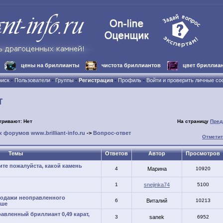
цены на бриллианты
чистота бриллиантов
цвет бриллиа
иск
-
Пользователи
-
Группы
-
Регистрация
-
Профиль
-
Войти и проверить личные с
т
тривают: Нет
На страницу
Пред
 форумов www.brilliant-info.ru
->
Вопрос-ответ
Отметит
Темы
Ответов
Автор
Просмотров
ите пожалуйста, какой камень
4
Марина
10920
1
snejinka74
5100
продажи неоправленного
6
Виталий
10213
вше
авленный бриллиант 0,49 карат,
3
sanek
6952