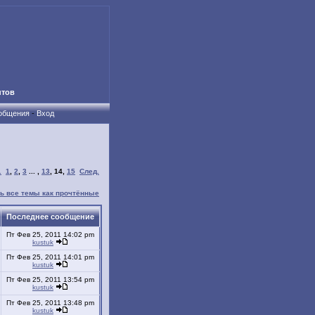
нтов
ообщения
-
Вход
.
1
,
2
,
3
... ,
13
,
14
,
15
След.
ь все темы как прочтённые
Последнее сообщение
Пт Фев 25, 2011 14:02 pm
kustuk
Пт Фев 25, 2011 14:01 pm
kustuk
Пт Фев 25, 2011 13:54 pm
kustuk
Пт Фев 25, 2011 13:48 pm
kustuk