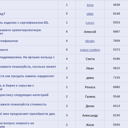
1
loma
4639
пад?
5
elijah
8248
ь изделие с сертификатом IDL
1
Lexxx
5053
скажите ориентировочную
6
Алексей
9887
нт
ртификатов
4
nikolay
7859
ианте
0
space cowboy
5372
ладимировна. На ярлыке кольца с
4
Света
9186
скажите пожалуйста, сколько может
2
Иван
5815
ста как продать камень кардиолит
3
дима
7153
, в бирке к серьгам с
2
Рената
6880
да
еристику следующих категорий
2
Галина
5548
кажите пожалуйста стоимость
3
Денис
6013
а! мне предлагают приобрести два
3
Александр
6150
ня вопрос немного не
2
Женя
5555
али