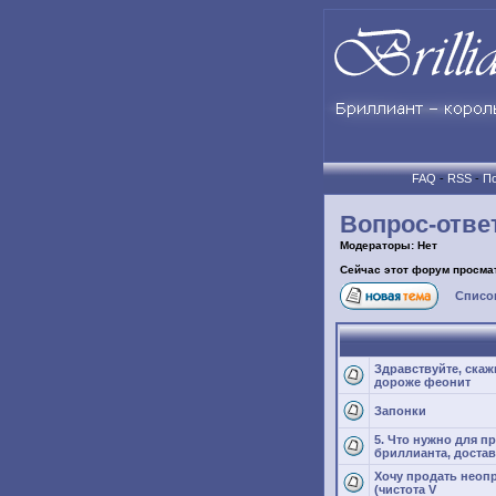
FAQ
-
RSS
-
По
Вопрос-отве
Модераторы: Нет
Сейчас этот форум просма
Список
Здравствуйте, скаж
дороже феонит
Запонки
5. Что нужно для 
бриллианта, доста
Хочу продать неопр
(чистота V