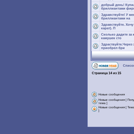
добрый день! Купи
бриллиантами фир
Здравствуйте! У ме
бриллиантами на
Здравствуйте. Хочу
карат). П
Сколько дадите за 
камушек сто
Здраствуйте.Через 
приобрел бри
Список
Страница
14
из
15
Новые сообщения
Новые сообщения [ Поп
тема ]
Новые сообщения [ Тем
]