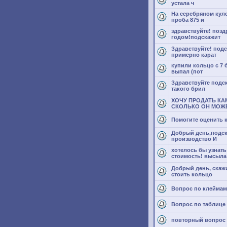
устала ч
На серебряном кул
проба 875 и
здравствуйте! поз
годом!подскажит
Здравствуйте! подс
примерно карат
купили кольцо с 7 
выпал (пот
Здравствуйте подс
такого брил
ХОЧУ ПРОДАТЬ КА
СКОЛЬКО ОН МОЖ
Помогите оценить 
Добрый день,подск
производство И
хотелось бы узнат
стоимость! высыла
Добрый день, скаж
стоить кольцо
Вопрос по клеймам
Вопрос по таблице
повторный вопрос