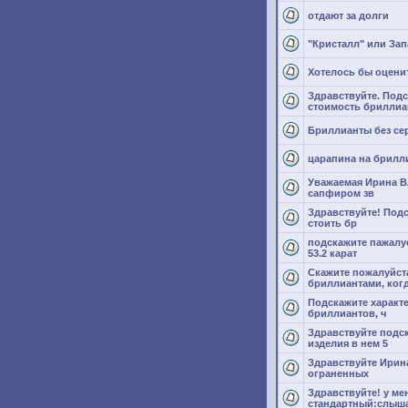
отдают за долги
"Кристалл" или За
Хотелось бы оценит
Здравствуйте. Под
стоимость бриллиа
Бриллианты без се
царапина на брилл
Уважаемая Ирина В
сапфиром зв
Здравствуйте! Под
стоить бр
подскажите пажалу
53.2 карат
Скажите пожалуйста
бриллиантами, ког
Подскажите характ
бриллиантов, ч
Здравствуйте подс
изделия в нем 5
Здравствуйте Ирин
ограненных
Здравствуйте! у ме
стандартный:слыш