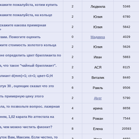
кажите пожалуйста, хотим купить
2
Людмила
5346
кажите пожалуйста, на кольце
2
Юлия
6780
скажите какова примерная
2
Юлия
5842
ь
тами. Помогите оценить
0
Мадамка
4029
жите стоимость золотого кольца
2
Юлия
5626
мне определить цвет бриллианта по
2
Иван
5883
, что такое "чайный бриллиант".
2
АСЯ
8115
лиант d(mm)=1; ct=1; цвет-G;H
3
Виталик
8440
тук 30 , оценщик сказал что это
6
Рамль
9506
ть примерную цену этого
2
Alver
5790
ела, то позвольте вопрос. лазерная
4
ирина
8658
ем, 1,02 карата Но аттестата на
4
Роман
7544
а, чем можно чистить фионит?
8
Елена
20593
ток Вам, Максим. Если честно, то
3
6650