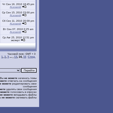
Чт Сен 16, 2010 18:45 pm
ALexandr
Ср Сен 15, 2010 23:00 pm
ALexandr
Сб Сен 11, 2010 20:09 pm
ALexandr
Вт Сен 07, 2010 0:25 am
ALexandr
Ср Авг 25, 2010 12:51 pm
эксперт
Часовой пояс: GMT + 3
1
,
2
,
3
... ,
13
,
14
,
15
След.
Вы
не можете
начинать темы
ожете
отвечать на сообщения
е можете
редактировать свои
сообщения
жете
удалять свои сообщения
 можете
голосовать в опросах
не можете
вкладывать файлы
ы
не можете
скачивать файлы