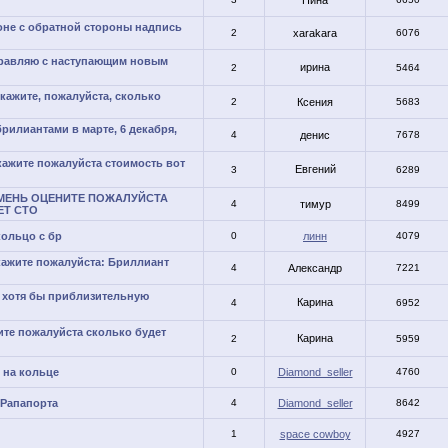
Нина
оне с обратной стороны надпись
2
xarakara
6076
дравляю с наступающим новым
ирина
2
5464
кажите, пожалуйста, сколько
2
Ксения
5683
брилиантами в марте, 6 декабря,
4
денис
7678
кажите пожалуйста стоимость вот
Евгений
3
6289
МЕНЬ ОЦЕНИТЕ ПОЖАЛУЙСТА
4
тимур
8499
ЕТ СТО
кольцо с бр
0
линн
4079
ажите пожалуйста: Бриллиант
4
Александр
7221
ь хотя бы приблизительную
Карина
4
6952
ите пожалуйста сколько будет
Карина
2
5959
 на кольце
0
Diamond_seller
4760
 Рапапорта
4
Diamond_seller
8642
1
space cowboy
4927