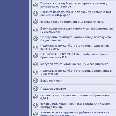
Помогите пожалуйста расшифровать этикетку
кольца качественное
Cкажите пожалуйста мне подарили кольцо и там
написано 24Бр кр 17
сколько стоит бриллиант 0,15 карат 4/4 кр 57
Были куплены серьги carrera y carrera.оригинал.но
гвоздиками я
Определите стоимость этого кольца пожалуйста.
Сзади написано
Подскажите пожалуйста стоимость подвески из
золота вес 0.
В GEMS GALLERY PATTAYA приобрела серьги с
бриллиантами D 0.
Могут ли стоить столько серьги с сапфирами?
Подскажите пожалуйста стоимость бриллианта 57,
1 карат 9-1/9
Выбрать кулон
Подарок девушке
сколько стоят серьги желтое золото,бриллиант
0,66 ?
кулон изгот. бронницкий ю.з. золото 4.4 гр.583пр.
изумруд 0.51кр.
у меня серьги с крупными рубинами и мелкими
бриллиантами в золоте.