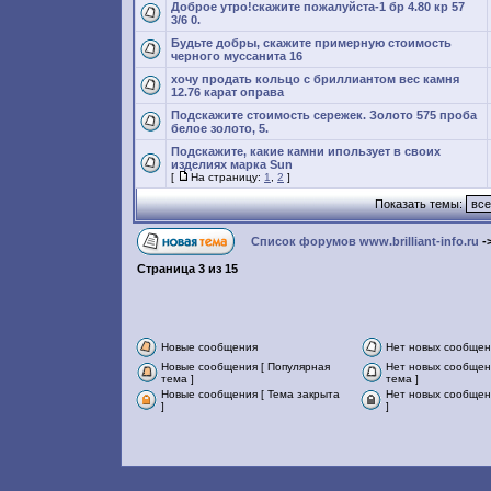
Доброе утро!скажите пожалуйста-1 бр 4.80 кр 57
3/6 0.
Будьте добры, скажите примерную стоимость
черного муссанита 16
хочу продать кольцо с бриллиантом вес камня
12.76 карат оправа
Подскажите стоимость сережек. Золото 575 проба
белое золото, 5.
Подскажите, какие камни ипользует в своих
изделиях марка Sun
[
На страницу:
1
,
2
]
Показать темы:
Список форумов www.brilliant-info.ru
-
Страница
3
из
15
Новые сообщения
Нет новых сообще
Новые сообщения [ Популярная
Нет новых сообщен
тема ]
тема ]
Новые сообщения [ Тема закрыта
Нет новых сообщен
]
]