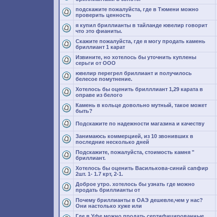
подскажите пожалуйста, где в Тюмени можно
проверить ценность
я купил бриллианты в тайланде ювелир говорит
что это фианиты.
Скажите пожалуйста, где я могу продать камень
бриллиант 1 карат
Извините, но хотелось бы уточнить куплены
серьги от ООО
ювелир перегрел бриллиант и получилось
белесое помутнение.
Хотелось бы оценить брилллиант 1,29 карата в
оправе из белого
Камень в кольце довольно мутный, такое может
быть?
Подскажите по надежности магазина и качеству
Занимаюсь коммерцией, из 10 звонивших в
последние несколько дней
Подскажите, пожалуйста, cтоимость камня "
бриллиант.
Хотелось бы оценить Василькова-синий сапфир
2шт. 1- 1.7 крт, 2-1.
Доброе утро. хотелось бы узнать где можно
продать бриллианты от
Почему бриллианты в ОАЭ дешевле,чем у нас?
Они настолько хуже или
Где в Уфе можно продать сертифицированные