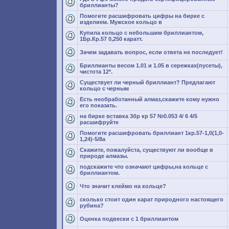
бриллианты?
Помогите расшифровать цифры на бирке с
изделием. Мужское кольцо в
Купила кольцо с небольшим бриллиантом,
1Бр.Кр.57 0,250 каратт.
Зачем задавать вопрос, если ответа не последует!
Бриллианты весом 1.01 и 1.05 в сережках(пусеты),
чистота 12*.
Существует ли черный бриллиант? Предлагают
кольцо с черным
Есть необработанный алмаз,скажите кому нужно
его показать.
на бирке вставка 3бр кр 57 №0.053 4/ 6 4/5
расшифруйте
Помогите расшифровать бриллиант 1кр.57-1,0(1,0-
1,24)-5/8а
Скажите, пожалуйста, существуют ли вообще в
природе алмазы.
подскажите что означают цифры,на кольце с
бриллиантом.
Что значит клеймо на кольце?
сколько стоит один карат природного настоящего
рубина?
Оценка подвески с 1 бриллиантом