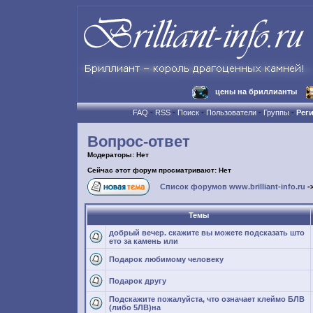
цены на бриллианты
FAQ
-
RSS
-
Поиск
-
Пользователи
-
Группы
-
Рег
Вопрос-ответ
Модераторы: Нет
Сейчас этот форум просматривают: Нет
Список форумов www.brilliant-info.ru
-
Темы
добрый вечер. скажите вы можете подсказать што
ето за камень или
Подарок любимому человеку
Подарок другу
Подскажите пожалуйста, что означает клеймо БЛВ
(либо 5ЛВ)на