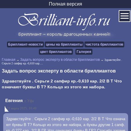
Полная версия
Бриллиант-новости
цены на бриллианты
чистота бриллиантов
цвет бриллиантов
Галерея
Главная
Задать вопрос эксперту в области бриллиантов
→
→ Здравствуйте .
Серьги 2 сапфир кр.-0,610 кар....
Задать вопрос эксперту в области бриллиантов
Здравствуйте . Серьги 2 сапфир кр.-0,610 кар. 2/2 В Т Что
означают буквы В Т? Кольцо из этого же набора.
Евгения
, г. Уфа
23 марта 2025, 10:40
Здравствуйте . Серьги 2 сапфир кр.-0,610 кар. 2/2 В Т Что означа
ют буквы В Т? Кольцо из этого же набора, а буквы другие 1 сапф.
кр.-0,277 кар. 2/2 В ГР. Что означают буквы В ГР? Спасибо заране