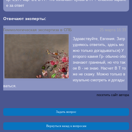
е за ответ
Отвечают эксперты:
Геммологическая экспертиза в СПБ
25 марта 16:33
Здравствуйте, Евгения. Затр
удняюсь ответить, здесь мо
жно только догадываться) У
второго камня Гр- обычно обо
значают граненый, но что так
ое В - не знаю. Насчет В Т то
же не скажу. Можно только в
изуально смотреть и догады
ваться.
посетить сайт автора
Задать вопрос
Вернуться назад к вопросам